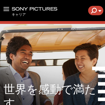
新しいキャリアチャンスをお探しですか？ 現在、日本オフィ
ス+にて人材募集中です。是非、求人ポジションをご確認くだ
Menu
求人
キャリア
さい。
あなたのご応募をお待ちしています！
世界を感動で満た
す