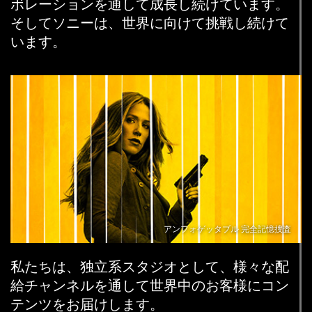
ボレーションを通して成長し続けています。
く
そしてソニーは、世界に向けて挑戦し続けて
だ
います。
さ
い。
最
後
に、
「追
加」
を
ク
リ
ッ
ク
アンフォゲッタブル 完全記憶捜査
し
て、
ジ
私たちは、独立系スタジオとして、様々な配
ョ
給チャンネルを通して世界中のお客様にコン
ブ
テンツをお届けします。
ア