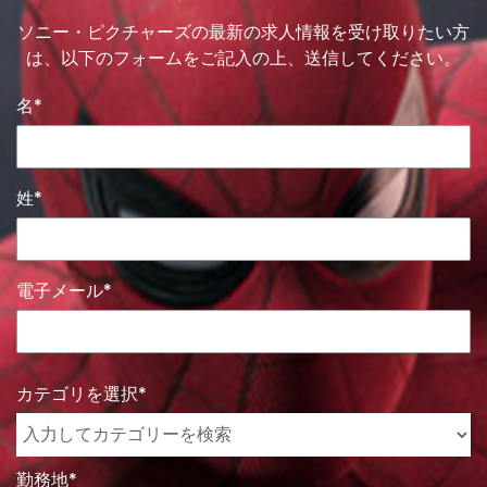
ソニー・ピクチャーズの最新の求人情報を受け取りたい方
は、以下のフォームをご記入の上、送信してください。
名
姓
電子メール
関
カ
カテゴリを選択
テ
心
ゴ
リ
ー
勤務地