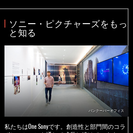
い。
勤
務
ソニー・ピクチャーズをもっ
地
を
と知る
検
索
し、
提
案
リ
ス
ト
か
ら
一
つ
バンクーバーオフィス
選
択
私たちはOne Sonyです。創造性と部門間のコラ
し
て