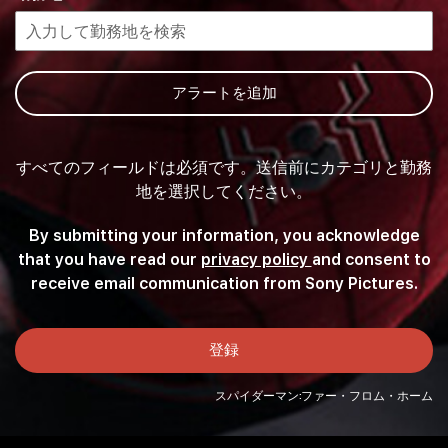
を
検
索
し、
アラートを追加
提
案
リ
すべてのフィールドは必須です。送信前にカテゴリと勤務
ス
ト
地を選択してください。
か
ら
By submitting your information, you acknowledge
一
that you have read our
privacy policy
(this content op
and consent to
つ
receive email communication from Sony Pictures.
選
択
し
登録
て
く
スパイダーマン:ファー・フロム・ホーム
だ
さ