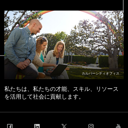
ラ
ー
ト
を
作
成
し
て
く
だ
さ
い。
カルバーシティオフィス
私たちは、私たちの才能、スキル、リソース
を活用して社会に貢献します。